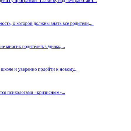
девиз у программы. Главное, над чем работают...
ость, о которой должны знать все родители,...
 многих родителей. Однако,...
школе и уверенно подойти к новому...
ется психологами «кризисным»...