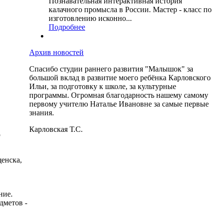
Познавательная интерактивная история
калачного промысла в России. Мастер - класс по
изготовлению исконно...
Подробнее
Архив новостей
Спасибо студии раннего развития "Малышок" за
большой вклад в развитие моего ребёнка Карловского
Ильи, за подготовку к школе, за культурные
программы. Огромная благодарность нашему самому
первому учителю Наталье Ивановне за самые первые
знания.
Карловская Т.С.
р
енска,
ние.
дметов -