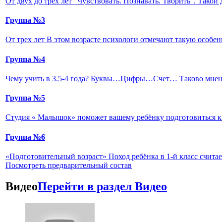
От двух до трех лет "Чувствовать. Познавать. Творить". Такой 
Группа №3
От трех лет В этом возрасте психологи отмечают такую особенн
Группа №4
Чему учить в 3.5-4 года? Буквы…Цифры…Счет… Таково мнение
Группа №5
Студия « Малышок» поможет вашему ребёнку подготовиться к 
Группа №6
«Подготовительный возраст» Поход ребёнка в 1-й класс счита
Посмотреть предварительный состав
Видео
Перейти в раздел Видео