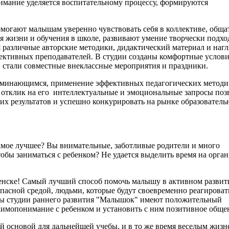
нимание уделяется воспитательному процессу, формируются
огают малышам уверенно чувствовать себя в коллективе, общат
я жизни и обучения в школе, развивают умение творчески подхо
 различные авторские методики, дидактический материал и наг
пективных преподавателей. В студии созданы комфортные услови
 стали совместные внеклассные мероприятия и праздники.
поминающимся, применение эффективных педагогических методи
й отклик на его интеллектуальные и эмоциональные запросы по
их результатов и успешно конкурировать на рынке образовател
 самое лучшее? Вы внимательные, заботливые родители и много
чтобы заниматься с ребенком? Не удается выделить время на орга
енске! Самый лучший способ помочь малышу в активном развит
опасной средой, людьми, которые будут своевременно реагировать
ты студии раннего развития "Малышок" имеют положительный
аимопонимание с ребенком и установить с ним позитивное обще
ой основой для дальнейшей учебы, и в то же время веселым жиз