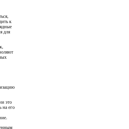
ься,
дить к
лядные
я для
к,
зволяют
ьных
низацию
ии это
 на его
ние.
ненным