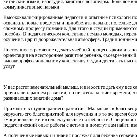
китайский языки, изостудия, занятия с логопедом. Большое в
коммуникативные навыки.
Высококвалифицированные педагоги и опытные психологи пом
осваивать новые предметы и приобретать навыки, полезные дл
сложному процессу познания. Для этого в студии применяются
пособия. В педагогическом коллективе немало молодых, перс
обучения, царит доброжелательная атмосфера. Традиционными
Постоянное стремление сделать учебный процесс ярким и за
ориентация на всестороннее развитие ребенка, своевременны
высокопрофессиональному коллективу студии достигать высок
услуг.
У вас растет замечательный малыш, и вы хотите дать ему все
прочитали о раннем развитии, но не всегда хватает времени, 
развивающих занятий дома?
Приходите в студию раннего развития "Малышок" в Благовещ
окружить его благоприятной для изучения и в то же время без
эмоциональные и интеллектуальные потребности. Специалис
педагогический опыт работы с детьми и помогут вам найти вз
А полученные навыки и знания послужат для ребенка серьезн